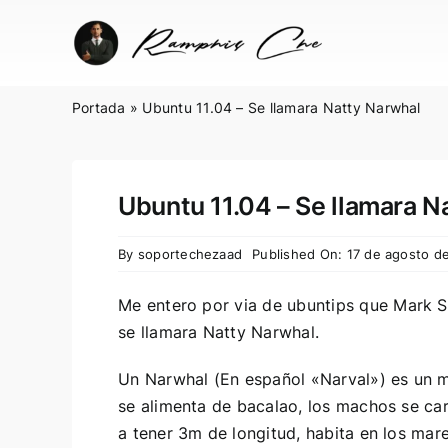
Skip
to
content
Portada
»
Ubuntu 11.04 – Se llamara Natty Narwhal
Ubuntu 11.04 – Se llamara N
By
soportechezaad
Published On: 17 de agosto d
Me entero por via de
ubuntips
que Mark Sh
se llamara Natty Narwhal.
Un Narwhal (En español «Narval») es un m
se alimenta de bacalao, los machos se ca
a tener 3m de longitud, habita en los mare