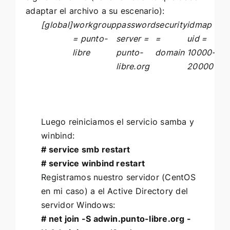
adaptar el archivo a su escenario):
[global]
workgroup
password
security
idmap
idm
= punto-
server =
=
uid =
gid
libre
punto-
domain
10000-
100
libre.org
20000
20
Luego reiniciamos el servicio samba y
winbind:
# service smb restart
# service winbind restart
Registramos nuestro servidor (CentOS
en mi caso) a el Active Directory del
servidor Windows:
# net join -S adwin.punto-libre.org -