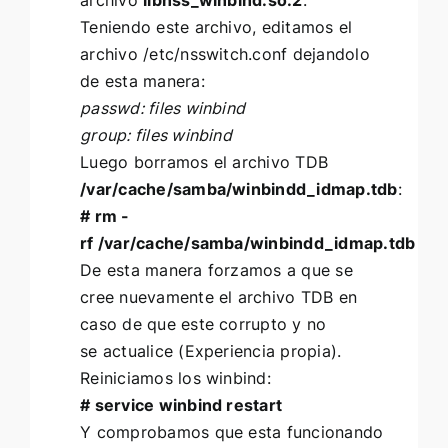
archivo
libnss_winbind.so.2
.
Teniendo este archivo, editamos el
archivo /etc/nsswitch.conf dejandolo
de esta manera:
passwd: files winbind
group: files winbind
Luego borramos el archivo TDB
/var/cache/samba/winbindd_idmap.tdb
:
# rm -
rf /var/cache/samba/winbindd_idmap.tdb
De esta manera forzamos a que se
cree nuevamente el archivo TDB en
caso de que este corrupto y no
se actualice (Experiencia propia).
Reiniciamos los winbind:
# service winbind restart
Y comprobamos que esta funcionando