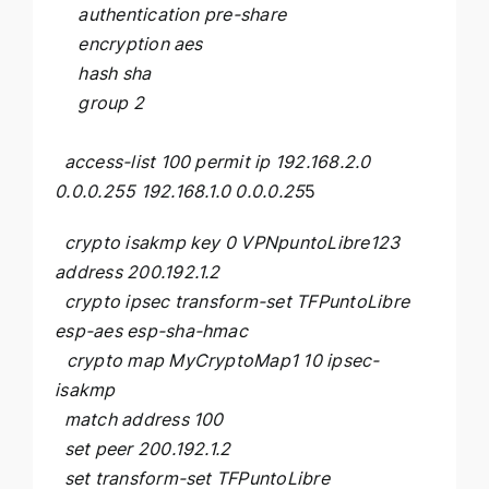
authentication pre-share
encryption aes
hash sha
group 2
access-list 100 permit ip 192.168.2.0
0.0.0.255 192.168.1.0 0.0.0.25
5
crypto isakmp key 0 VPNpuntoLibre123
address 200.192.1.2
crypto ipsec transform-set TFPuntoLibre
esp-aes esp-sha-hmac
crypto map MyCryptoMap1 10 ipsec-
isakmp
match address 100
set peer 200.192.1.2
set transform-set TFPuntoLibre