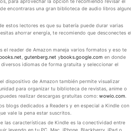
ros, para aprovechar la opción te recomiendo revisar el
e encontraras una gran biblioteca de audio libros algun
de estos lectores es que su batería puede durar varias
ecesitas ahorrar energía, te recomiendo que desconectes e
 el reader de Amazon maneja varios formatos y eso te
books.net
,
gutenberg.net
y
books.google.com
en donde
 diversos idiomas de forma gratuita y seleccionar el
el dispositivo de Amazon también permite visualizar
nidad para organizar tu biblioteca de revistas, anime o
 puedes realizar descargas gratuitas como:
wowio.com
.
os blogs dedicados a Readers y en especial a Kindle con
ue vale la pena estar suscritos.
 las características de Kindle es la conectividad entre
eguir leyendo en tu PC, Mac, iPhone, Blackberry, iPad o