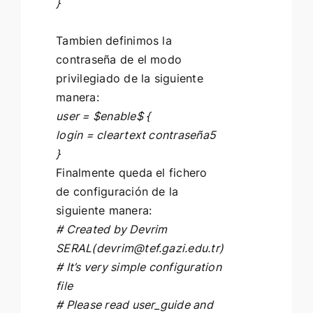
}
Tambien definimos la
contraseña de el modo
privilegiado de la siguiente
manera:
user = $enable$ {
login = cleartext contraseña5
}
Finalmente queda el fichero
de configuración de la
siguiente manera:
# Created by Devrim
SERAL(
devrim@tef.gazi.edu.tr
)
# It’s very simple configuration
file
# Please read user_guide and