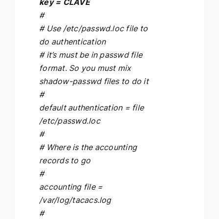
key = CLAVE
#
# Use /etc/passwd.loc file to
do authentication
# it’s must be in passwd file
format. So you must mix
shadow-passwd files to do it
#
default authentication = file
/etc/passwd.loc
#
# Where is the accounting
records to go
#
accounting file =
/var/log/tacacs.log
#