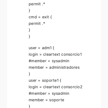
permit .*
}
cmd = exit {
permit .*
}
}
user = adm1 {
login = cleartext consorcio1
#member = sysadmin
member = administradores
}
user = soporte1 {
login = cleartext consorcio2
#member = sysadmin
member = soporte
}