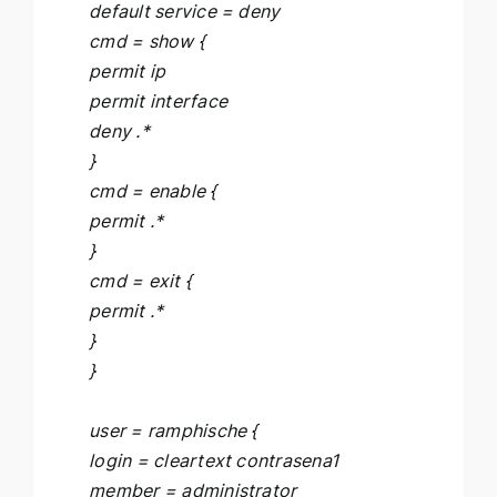
default service = deny
cmd = show {
permit ip
permit interface
deny .*
}
cmd = enable {
permit .*
}
cmd = exit {
permit .*
}
}
user = ramphische {
login = cleartext contrasena1
member = administrator