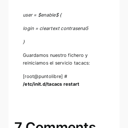
user = $enable$ {
login = cleartext contrasena5
}
Guardamos nuestro fichero y
reiniciamos el servicio tacacs:
[root@puntolibre] #
/etc/init.d/tacacs restart
7 Comments