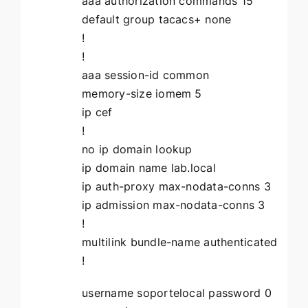
aaa authorization commands 15
default group tacacs+ none
!
!
aaa session-id common
memory-size iomem 5
ip cef
!
no ip domain lookup
ip domain name lab.local
ip auth-proxy max-nodata-conns 3
ip admission max-nodata-conns 3
!
multilink bundle-name authenticated
!
username soportelocal password 0