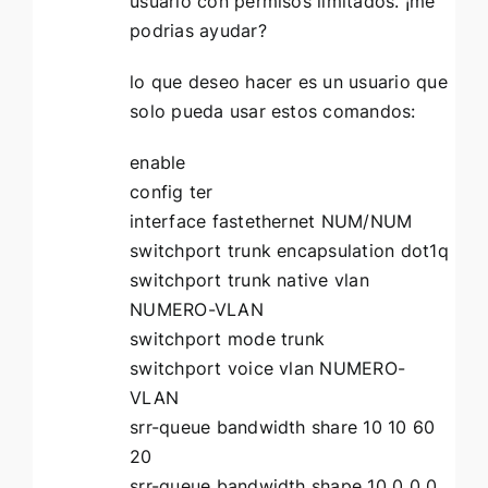
usuario con permisos limitados. ¡me
podrias ayudar?
lo que deseo hacer es un usuario que
solo pueda usar estos comandos:
enable
config ter
interface fastethernet NUM/NUM
switchport trunk encapsulation dot1q
switchport trunk native vlan
NUMERO-VLAN
switchport mode trunk
switchport voice vlan NUMERO-
VLAN
srr-queue bandwidth share 10 10 60
20
srr-queue bandwidth shape 10 0 0 0