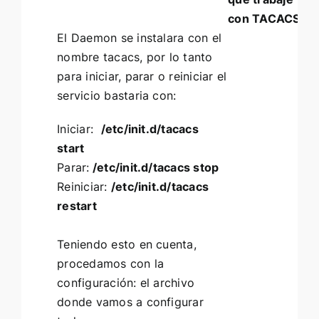
con TACACS+
e
El Daemon se instalara con el
e
nombre tacacs, por lo tanto
a
para iniciar, parar o reiniciar el
q
servicio bastaria con:
la
a
Iniciar:
/etc/init.d/tacacs
A
start
Parar:
/etc/init.d/tacacs stop
Reiniciar:
/etc/init.d/tacacs
restart
Teniendo esto en cuenta,
procedamos con la
configuración: el archivo
donde vamos a configurar