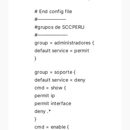
# End config file
#——————
#grupos de SCCPERU
#——————-
group = administradores {
default service = permit
}
group = soporte {
default service = deny
cmd = show {
permit ip
permit interface
deny .*
}
cmd = enable {