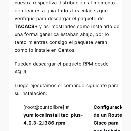
nuestra respectiva distribución, al momento
de crear esta guia todos los enlaces que
verifique para descargar el paquete de
TACACS+
y asi mostrarles como instalarlo de
una forma generica estaban abajo, por lo
tanto mientras consigo el paquete veran
como lo instale en Centos.
Pueden descargar el paquete RPM desde
AQUI
.
Luego ejecutamos el comando siguiente para
su instalación:
[root@puntolibre] #
Configuración
L
yum localinstall tac_plus-
de un Router
q
4.0.3-2.i386.rpm
Cisco para
t
que trabaje
q