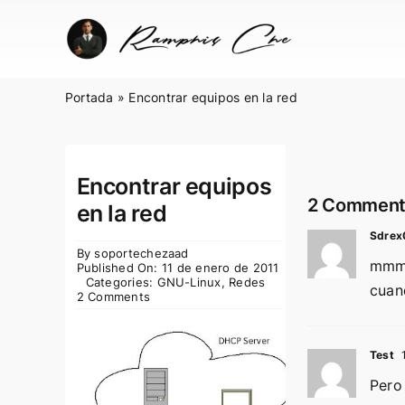
Skip
to
content
Portada
»
Encontrar equipos en la red
Encontrar equipos
2 Comment
en la red
Sdrex
By
soportechezaad
mmmm
Published On: 11 de enero de 2011
Categories:
GNU-Linux
,
Redes
cuan
2 Comments
Test
1
Pero