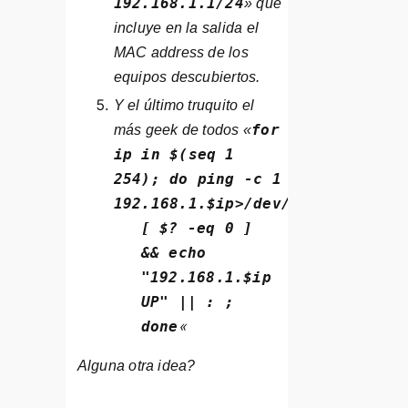
192.168.1.1/24
» que
incluye en la salida el
MAC address de los
equipos descubiertos.
Y el último truquito el
for
más geek de todos «
ip in $(seq 1
254); do ping -c 1
192.168.1.$ip>/dev/null;
[ $? -eq 0 ]
&& echo
"192.168.1.$ip
UP" || : ;
«
done
Alguna otra idea?