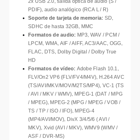
2x USB 2.0, salida óptica de audio (S /
PDIF), audio analógico (RCA L / R)
Soporte de tarjeta de memoria:
SD,
SDHC de hasta 32GB, MMC
Formatos de audio:
MP3, WAV / PCM /
LPCM, WMA, AIF / AIFF, AC3/AAC, OGG,
FLAC, DTS, Dolby Digital / Dolby True
HD
Formatos de vídeo:
Adobe Flash 10.1,
FLV/On2 VP6 (FLV/FV4/M4V), H.264 AVC
(TS/AVI/MKV/MOV/M2TS/MP4), VC-1 (TS
/ AVI / MKV / WMV), MPEG-1 (DAT / MPG
/ MPEG), MPEG-2 (MPG / MPEG / VOB /
TS / TP / ISO / IFO), MPEG-4
(MP4/AVI/MOV), DivX 3/4/5/6 ( AVI /
MKV), Xvid (AVI / MKV), WMV9 (WMV /
ASF / DVR-MS)